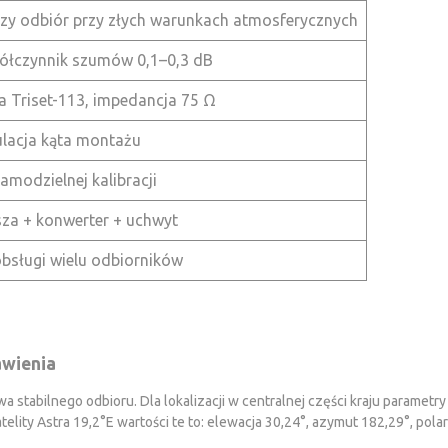
zy odbiór przy złych warunkach atmosferycznych
łczynnik szumów 0,1–0,3 dB
a Triset-113, impedancja 75 Ω
lacja kąta montażu
amodzielnej kalibracji
za + konwerter + uchwyt
bsługi wielu odbiorników
awienia
 stabilnego odbioru. Dla lokalizacji w centralnej części kraju parametry
elity Astra 19,2°E wartości te to: elewacja 30,24°, azymut 182,29°, pola