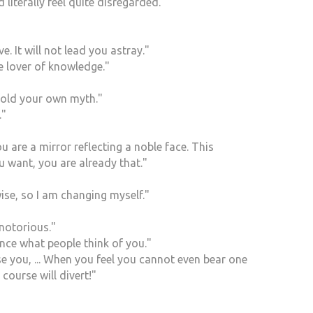
literally feel quite disregarded.
e. It will not lead you astray."
e lover of knowledge."
nfold your own myth."
."
 are a mirror reflecting a noble face. This
u want, you are already that."
ise, so I am changing myself."
 notorious."
rence what people think of you."
 you, ... When you feel you cannot even bear one
course will divert!"