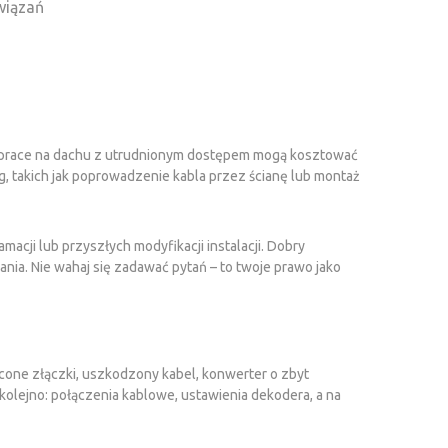
wiązań
aś prace na dachu z utrudnionym dostępem mogą kosztować
, takich jak poprowadzenie kabla przez ścianę lub montaż
cji lub przyszłych modyfikacji instalacji. Dobry
ia. Nie wahaj się zadawać pytań – to twoje prawo jako
cone złączki, uszkodzony kabel, konwerter o zbyt
olejno: połączenia kablowe, ustawienia dekodera, a na