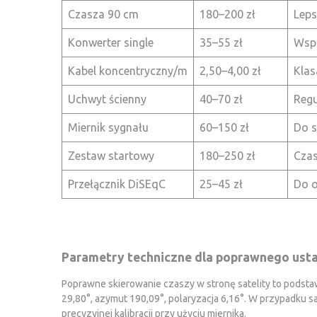
Czasza 90 cm
180–200 zł
Leps
Konwerter single
35–55 zł
Wspó
Kabel koncentryczny/m
2,50–4,00 zł
Klas
Uchwyt ścienny
40–70 zł
Regu
Miernik sygnału
60–150 zł
Do s
Zestaw startowy
180–250 zł
Czas
Przełącznik DiSEqC
25–45 zł
Do o
Parametry techniczne dla poprawnego ust
Poprawne skierowanie czaszy w stronę satelity to podstawa
29,80°, azymut 190,09°, polaryzacja 6,16°. W przypadku sat
precyzyjnej kalibracji przy użyciu miernika.