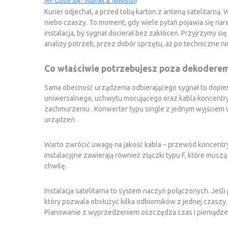
MP Globe SIA - Internet & Television
Kurier odjechał, a przed tobą karton z anteną satelitarną
niebo czaszy. To moment, gdy wiele pytań pojawia się nar
instalacja, by sygnał docierał bez zakłóceń. Przyjrzymy 
analizy potrzeb, przez dobór sprzętu, aż po techniczne n
Co właściwie potrzebujesz poza dekodere
Sama obecność urządzenia odbierającego sygnał to dopie
uniwersalnego, uchwytu mocującego oraz kabla koncentrycz
zachmurzeniu . Konwerter typu single z jednym wyjściem wy
urządzeń .
Warto zwrócić uwagę na jakość kabla – przewód koncentry
instalacyjne zawierają również złączki typu F, które musz
chwilę.
Instalacja satelitarna to system naczyń połączonych. Jeś
który pozwala obsłużyć kilka odbiorników z jednej czaszy.
Planowanie z wyprzedzeniem oszczędza czas i pieniądze 