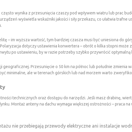
a często wynika z przesunięcia czaszy pod wpływem wiatru lub prac bud
dzeń wyświetla wskaźniki jakości i siły przekazu, co ułatwia trafne us
.
litę – im wyższa wartość, tym bardziej czasza musi być uniesiona do gó
olaryzacja dotyczy ustawienia konwertera – obrót o kilka stopni może 
wytu po ustawieniu, by w razie potrzeby szybko przywrócić optymalną 
i geograficznej. Przesunięcie o 50 km na północ lub południe zmienia war
yć minimalne, ale w terenach górskich lub nad morzem warto zweryfikow
sty
ności technicznych oraz dostępu do narzędzi. Jeśli masz drabinę, wier
dynku.
Montaż anteny
na dachu wymaga większej ostrożności – praca na 
ntażu nie przebiegają przewody elektryczne ani instalacje wod