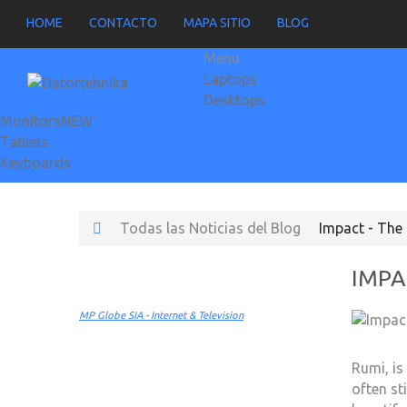
HOME
CONTACTO
MAPA SITIO
BLOG
Menu
Laptops
Desktops
Monitors
NEW
Tablets
Keyboards
Todas las Noticias del Blog
Impact - The
IMPA
MP Globe SIA - Internet & Television
Rumi, is
often st