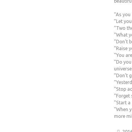
beautifu
"As you 
"Let you
"Two the
"What yo
"Don't b
"Raise y
"You are
"Do you 
universe
"Don't g
"Yesterd
"Stop ac
"Forget 
"Start a
"When yo
more min
2016