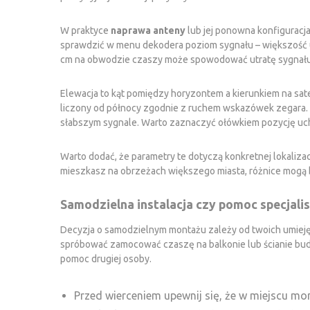
W praktyce
naprawa anteny
lub jej ponowna konfiguracj
sprawdzić w menu dekodera poziom sygnału – większość urzą
cm na obwodzie czaszy może spowodować utratę sygnału
Elewacja to kąt pomiędzy horyzontem a kierunkiem na sate
liczony od północy zgodnie z ruchem wskazówek zegara. P
słabszym sygnale. Warto zaznaczyć ołówkiem pozycję uch
Warto dodać, że parametry te dotyczą konkretnej lokalizacj
mieszkasz na obrzeżach większego miasta, różnice mogą b
Samodzielna instalacja czy pomoc specjali
Decyzja o samodzielnym montażu zależy od twoich umiejęt
spróbować zamocować czaszę na balkonie lub ścianie bu
pomoc drugiej osoby.
Przed wierceniem upewnij się, że w miejscu mo