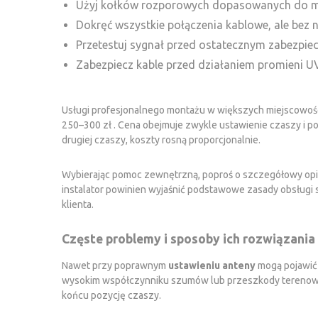
Użyj kołków rozporowych dopasowanych do mat
Dokręć wszystkie połączenia kablowe, ale bez n
Przetestuj sygnał przed ostatecznym zabezpi
Zabezpiecz kable przed działaniem promieni 
Usługi profesjonalnego montażu w większych miejscowośc
250–300 zł . Cena obejmuje zwykle ustawienie czaszy i p
drugiej czaszy, koszty rosną proporcjonalnie.
Wybierając pomoc zewnętrzną, poproś o szczegółowy opis w
instalator powinien wyjaśnić podstawowe zasady obsługi 
klienta.
Częste problemy i sposoby ich rozwiązania
Nawet przy poprawnym
ustawieniu anteny
mogą pojawić 
wysokim współczynniku szumów lub przeszkody terenowe bl
końcu pozycję czaszy.