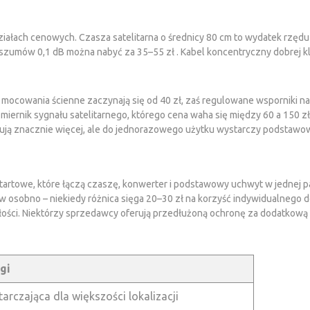
iałach cenowych. Czasza satelitarna o średnicy 80 cm to wydatek rzędu
szumów 0,1 dB można nabyć za 35–55 zł . Kabel koncentryczny dobrej kla
 mocowania ścienne zaczynają się od 40 zł, zaś regulowane wsporniki na 
ę miernik sygnału satelitarnego, którego cena waha się między 60 a 150 z
ują znacznie więcej, ale do jednorazowego użytku wystarczy podstawo
tartowe, które łączą czaszę, konwerter i podstawowy uchwyt w jednej p
sobno – niekiedy różnica sięga 20–30 zł na korzyść indywidualnego d
ości. Niektórzy sprzedawcy oferują przedłużoną ochronę za dodatkową 
gi
arczająca dla większości lokalizacji