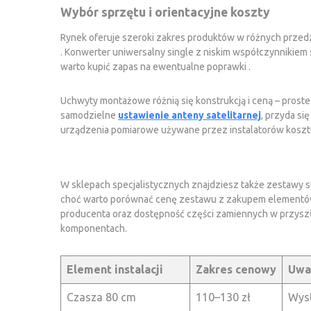
Wybór sprzętu i orientacyjne koszty
Rynek oferuje szeroki zakres produktów w różnych przedz
. Konwerter uniwersalny single z niskim współczynnikiem 
warto kupić zapas na ewentualne poprawki .
Uchwyty montażowe różnią się konstrukcją i ceną – proste
samodzielne
ustawienie anteny satelitarnej
, przyda si
urządzenia pomiarowe używane przez instalatorów koszt
W sklepach specjalistycznych znajdziesz także zestawy s
choć warto porównać cenę zestawu z zakupem elementów o
producenta oraz dostępność części zamiennych w przyszł
komponentach.
Element instalacji
Zakres cenowy
Uwa
Czasza 80 cm
110–130 zł
Wyst