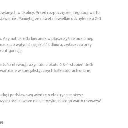
owlanych w okolicy. Przed rozpoczęciem regulacji warto
tawienie . Pamiętaj, że nawet niewielkie odchylenie o 2–3
ry. Azymut określa kierunek w płaszczyźnie poziomej,
znacząco wpłynąć na jakość odbioru, zwłaszcza przy
konfigurację.
tości elewacji i azymutu o około 0,5–1 stopień. Jeśli
ać dane w specjalistycznych kalkulatorach online.
tarkę i podstawową wiedzę o elektryce, możesz
wysokości zawsze niesie ryzyko, dlatego warto rozważyć
ne