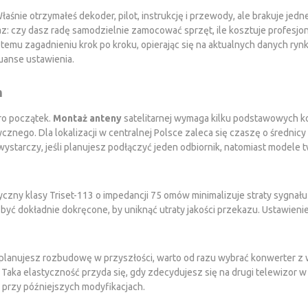
. Właśnie otrzymałeś dekoder, pilot, instrukcję i przewody, ale brakuje 
az: czy dasz radę samodzielnie zamocować sprzęt, ile kosztuje profesjon
się temu zagadnieniu krok po kroku, opierając się na aktualnych danych
iuanse ustawienia.
m
ro początek.
Montaż anteny
satelitarnej wymaga kilku podstawowych k
nego. Dla lokalizacji w centralnej Polsce zaleca się czaszę o średnic
starczy, jeśli planujesz podłączyć jeden odbiornik, natomiast modele tw
czny klasy Triset-113 o impedancji 75 omów minimalizuje straty sygnał
ą być dokładnie dokręcone, by uniknąć utraty jakości przekazu.
Ustawieni
li planujesz rozbudowę w przyszłości, warto od razu wybrać konwerter z
 Taka elastyczność przyda się, gdy zdecydujesz się na drugi telewizor w
przy późniejszych modyfikacjach.