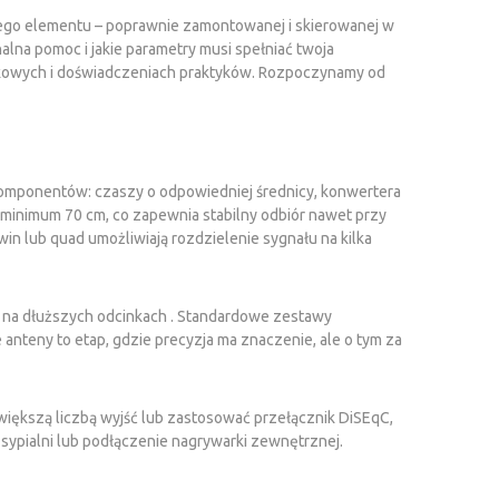
jednego elementu – poprawnie zamontowanej i skierowanej w
alna pomoc i jakie parametry musi spełniać twoja
 rynkowych i doświadczeniach praktyków. Rozpoczynamy od
omponentów: czaszy o odpowiedniej średnicy, konwertera
y minimum 70 cm, co zapewnia stabilny odbiór nawet przy
in lub quad umożliwiają rozdzielenie sygnału na kilka
u na dłuższych odcinkach . Standardowe zestawy
e anteny
to etap, gdzie precyzja ma znaczenie, ale o tym za
 większą liczbą wyjść lub zastosować przełącznik DiSEqC,
 sypialni lub podłączenie nagrywarki zewnętrznej.