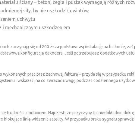
eriału ściany – beton, cegła i pustak wymagają różnych roz
admiernej siły, by nie uszkodzić gwintów
eczeniem uchwytu
UV i mechanicznym uszkodzeniem
iach zaczynają się od 200 zł za podstawową instalację na balkonie, z
odstawową konfigurację dekodera. Jeśli potrzebujesz dodatkowych usług
ykonanych prac oraz zachowaj fakturę – przyda się w przypadku reklama
systemu i wskazać, na co zwracać uwagę podczas codziennego użytkowan
się trudności z odbiorem. Najczęstsze przyczyny to: niedokładnie dokrę
okujące linię widzenia satelity. W przypadku braku sygnału sprawdź k