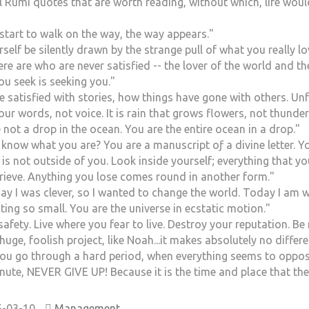
l Rumi quotes that are worth reading, without which, life would 
start to walk on the way, the way appears."
rself be silently drawn by the strange pull of what you really lov
re are who are never satisfied -- the lover of the world and th
u seek is seeking you."
e satisfied with stories, how things have gone with others. U
our words, not voice. It is rain that grows flowers, not thunder
 not a drop in the ocean. You are the entire ocean in a drop."
know what you are? You are a manuscript oƒ a divine letter. You
 is not outside of you. Look inside yourself; everything that yo
rieve. Anything you lose comes round in another form."
ay I was clever, so I wanted to change the world. Today I am w
ting so small. You are the universe in ecstatic motion."
safety. Live where you fear to live. Destroy your reputation. Be
 huge, foolish project, like Noah...it makes absolutely no diffe
u go through a hard period, when everything seems to oppose
ute, NEVER GIVE UP! Because it is the time and place that the 
-03-10
Management