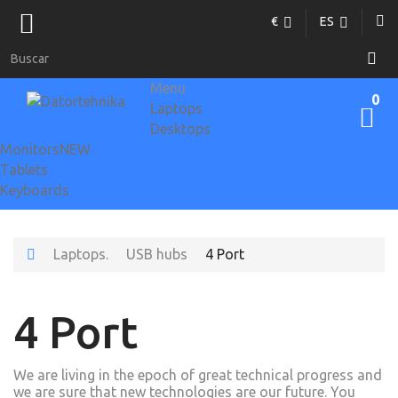
€
ES
Menu
0
Laptops
Desktops
Monitors
NEW
Tablets
Keyboards
Laptops.
USB hubs
4 Port
4 Port
We are living in the epoch of great technical progress and
we are sure that new technologies are our future. You