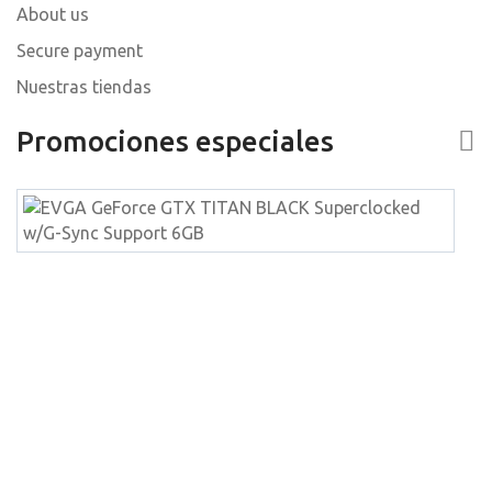
About us
Secure payment
Nuestras tiendas
Promociones especiales
E
G
G
T
B
S
w
S
S
6
W
a
li