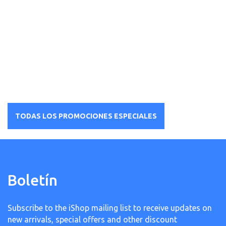
in
t
e
o
gr
4
50
TODAS LOS PROMOCIONES ESPECIALES
Boletín
Subscribe to the iShop mailing list to receive updates on
new arrivals, special offers and other discount