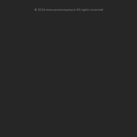
© 2026 www.yourcompany.lv All rights reserved