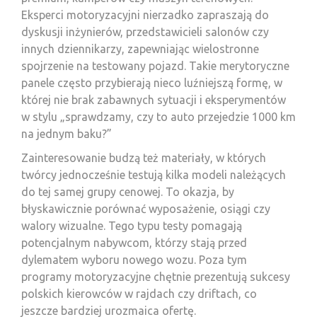
Eksperci motoryzacyjni nierzadko zapraszają do
dyskusji inżynierów, przedstawicieli salonów czy
innych dziennikarzy, zapewniając wielostronne
spojrzenie na testowany pojazd. Takie merytoryczne
panele często przybierają nieco luźniejszą formę, w
której nie brak zabawnych sytuacji i eksperymentów
w stylu „sprawdzamy, czy to auto przejedzie 1000 km
na jednym baku?”
Zainteresowanie budzą też materiały, w których
twórcy jednocześnie testują kilka modeli należących
do tej samej grupy cenowej. To okazja, by
błyskawicznie porównać wyposażenie, osiągi czy
walory wizualne. Tego typu testy pomagają
potencjalnym nabywcom, którzy stają przed
dylematem wyboru nowego wozu. Poza tym
programy motoryzacyjne chętnie prezentują sukcesy
polskich kierowców w rajdach czy driftach, co
jeszcze bardziej urozmaica ofertę.