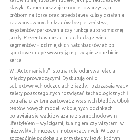
zarówno najnowsze modele, jak i ponadczasowe
klasyki. Kamera ukazuje emocje towarzyszące
próbom na torze oraz przedstawia kulisy działania
zaawansowanych układów bezpieczeństwa,
asystentów parkowania czy funkcji autonomicznej
jazdy. Prezentowane auta pochodzą z wielu
segmentów – od miejskich hatchbacków aż po
sportowe coupé wywołujące przyspieszone bicie
serca.
W „Automaniaku” istotną rolę odgrywa relacja
między prowadzącymi. Dyskutują oni o
subiektywnych odczuciach z jazdy, roztrząsają wady i
zalety poszczególnych rozwiązań technologicznych i
potrafią przy tym żartować z własnych błędów. Obok
testów nowych modeli w kolejnych odcinkach
pojawiają się wątki związane z samochodowym
lifestyle’em – wyścigami, tuningiem czy wizytami w
niezwykłych muzeach motoryzacyjnych. Widzom
szczególnie podoba się przystępny język, którym