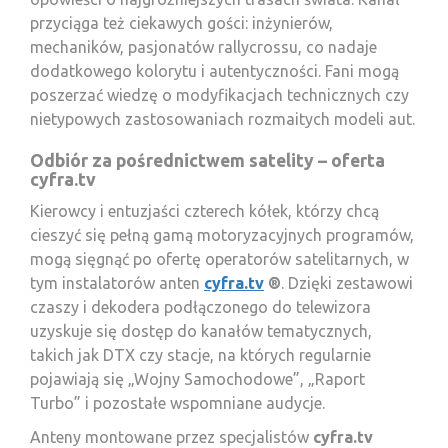
przyciąga też ciekawych gości: inżynierów,
mechaników, pasjonatów rallycrossu, co nadaje
dodatkowego kolorytu i autentyczności. Fani mogą
poszerzać wiedzę o modyfikacjach technicznych czy
nietypowych zastosowaniach rozmaitych modeli aut.
Odbiór za pośrednictwem satelity – oferta
cyfra.tv
Kierowcy i entuzjaści czterech kółek, którzy chcą
cieszyć się pełną gamą motoryzacyjnych programów,
mogą sięgnąć po ofertę operatorów satelitarnych, w
tym instalatorów anten
cyfra.tv
®
. Dzięki zestawowi
czaszy i dekodera podłączonego do telewizora
uzyskuje się dostęp do kanałów tematycznych,
takich jak DTX czy stacje, na których regularnie
pojawiają się „Wojny Samochodowe”, „Raport
Turbo” i pozostałe wspomniane audycje.
Anteny montowane przez specjalistów
cyfra.tv