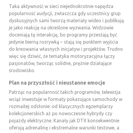
Taka aktywność w sieci niejednokrotnie napędza
popularność audycji, zwłaszcza gdy uczestnicy grup
dyskusyjnych sami tworzą materiały wideo i publikują
je jako reakcję na określone wyzwania. Widzowie
doceniają tę interakcję, bo programy przestają być
jedynie bierną rozrywką – stają się punktem wyjścia
do kreowania własnych inicjatyw i projektów. Trudno
więc się dziwić, że tematyka motoryzacyjna łączy
pasjonatów, tworząc solidne, prężnie działające
środowisko.
Plan na przyszłość i nieustanne emocje
Patrząc na popularność takich programów, telewizja
wciąż inwestuje w formaty pokazujące samochody w
rozmaitej odsłonie: od klasycznych egzemplarzy
kolekcjonerskich aż po nowoczesne hybrydy czy
pojazdy elektryczne. Kanały jak DTX konsekwentnie
oferują adrenalinę i ekstremalne warunki testowe, a