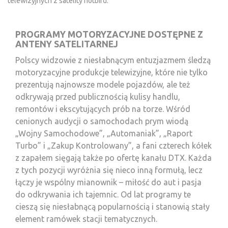
telewizyjnych z satelity hotbird.
PROGRAMY MOTORYZACYJNE DOSTĘPNE Z
ANTENY SATELITARNEJ
Polscy widzowie z niesłabnącym entuzjazmem śledzą
motoryzacyjne produkcje telewizyjne, które nie tylko
prezentują najnowsze modele pojazdów, ale też
odkrywają przed publicznością kulisy handlu,
remontów i ekscytujących prób na torze. Wśród
cenionych audycji o samochodach prym wiodą
„Wojny Samochodowe”, „Automaniak”, „Raport
Turbo” i „Zakup Kontrolowany”, a fani czterech kółek
z zapałem sięgają także po ofertę kanału DTX. Każda
z tych pozycji wyróżnia się nieco inną formułą, lecz
łączy je wspólny mianownik – miłość do aut i pasja
do odkrywania ich tajemnic. Od lat programy te
cieszą się niesłabnącą popularnością i stanowią stały
element ramówek stacji tematycznych.