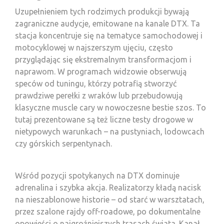
Uzupełnieniem tych rodzimych produkcji bywają
zagraniczne audycje, emitowane na kanale DTX. Ta
stacja koncentruje się na tematyce samochodowej i
motocyklowej w najszerszym ujęciu, często
przyglądając się ekstremalnym transformacjom i
naprawom. W programach widzowie obserwują
speców od tuningu, którzy potrafią stworzyć
prawdziwe perełki z wraków lub przebudowują
klasyczne muscle cary w nowoczesne bestie szos. To
tutaj prezentowane są też liczne testy drogowe w
nietypowych warunkach – na pustyniach, lodowcach
czy górskich serpentynach.
Wśród pozycji spotykanych na DTX dominuje
adrenalina i szybka akcja. Realizatorzy kładą nacisk
na nieszablonowe historie – od starć w warsztatach,
przez szalone rajdy off-roadowe, po dokumentalne
opowieści o najgroźniejszych trasach świata. Kanał