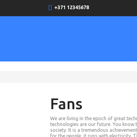
+371 12345678
Fans
We are living in the epoch of great tec
technologies are our future. You know t
society. It is a tremendous achievement
for the people, it runs with electricity.