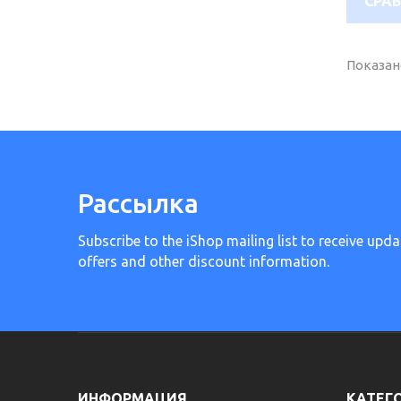
Показано
Рассылка
Subscribe to the iShop mailing list to receive upda
offers and other discount information.
ИНФОРМАЦИЯ
КАТЕГ