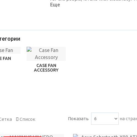
Еще
s
тегории
E FAN
CASE FAN
ACCESSORY
Показать
на стра
Сетка
Список