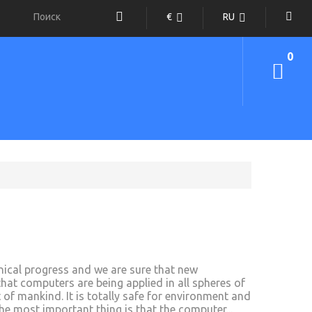
€
RU
0
hnical progress and we are sure that new
hat computers are being applied in all spheres of
 of mankind. It is totally safe for environment and
 The most important thing is that the computer...