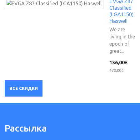
EVGA Z87
Classified
(LGA1150)
Haswell
We are
living in the
epoch of
great...
136,00€
170,00€
ВСЕ СКИДКИ
Рассылка